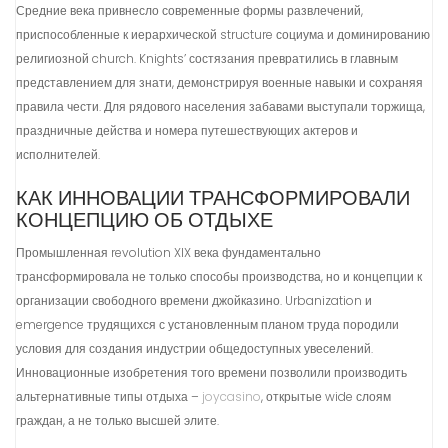
Средние века привнесло современные формы развлечений,
приспособленные к иерархической structure социума и доминированию
религиозной church. Knights’ состязания превратились в главным
представлением для знати, демонстрируя военные навыки и сохраняя
правила чести. Для рядового населения забавами выступали торжища,
праздничные действа и номера путешествующих актеров и
исполнителей.
КАК ИННОВАЦИИ ТРАНСФОРМИРОВАЛИ
КОНЦЕПЦИЮ ОБ ОТДЫХЕ
Промышленная revolution XIX века фундаментально
трансформировала не только способы производства, но и концепции к
организации свободного времени джойказино. Urbanization и
emergence трудящихся с установленным планом труда породили
условия для создания индустрии общедоступных увеселений.
Инновационные изобретения того времени позволили производить
альтернативные типы отдыха –
joycasino
, открытые wide слоям
граждан, а не только высшей элите.