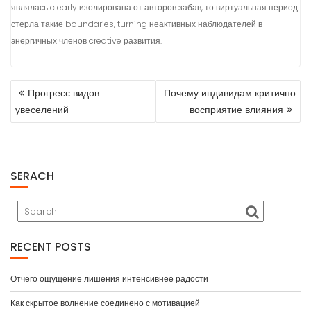
являлась clearly изолирована от авторов забав, то виртуальная период
стерла такие boundaries, turning неактивных наблюдателей в
энергичных членов creative развития.
POST
Прогресс видов
Почему индивидам критично
NAVIGATION
увеселений
восприятие влияния
SERACH
RECENT POSTS
Отчего ощущение лишения интенсивнее радости
Как скрытое волнение соединено с мотивацией