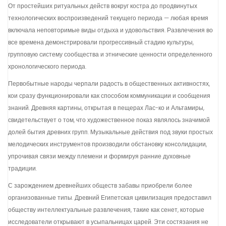
От простейших ритуальных действ вокруг костра до продвинутых
технологических воспроизведений текущего периода — любая время
включала неповторимые виды отдыха и удовольствия. Развлечения во
все времена демонстрировали прогрессивный стадию культуры,
групповую систему сообщества и этнические ценности определенного
хронологического периода.
Первобытные народы черпали радость в общественных активностях,
кои сразу функционировали как способом коммуникации и сообщения
знаний. Древняя картины, открытая в пещерах Лас-ко и Альтамиры,
свидетельствует о том, что художественное показ являлось значимой
долей бытия древних групп. Музыкальные действия под звуки простых
мелодических инструментов производили обстановку консолидации,
упрочивая связи между племени и формируя ранние духовные
традиции.
С зарождением древнейших обществ забавы приобрели более
организованные типы. Древний Египетская цивилизация предоставил
обществу интеллектуальные развлечения, такие как сенет, которые
исследователи открывают в усыпальницах царей. Эти состязания не