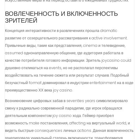
искусственные миры и на период оставить о ежедневных трудностях.
ВОВЛЕЧЕННОСТЬ И ВКЛЮЧЕННОСТЬ
ЗРИТЕЛЕЙ
Концепция интерактивности в развлечениях прошла dramatic
развитие от созерцательного рассматривания к active involvement.
Привычные виды, такие как представления, cinema и телевидение,
assumed однонаправленную общение, где аудитория работала в
качестве потребителя готового информации. Зритель joycasino could
душевно откликаться на events, но не располагал перспективы
воздействовать на течение сюжета или результат случаев. Подобный
безучастный format доминировал в индустрии entertainment на в ходе
преимущественно ХХ века joy casino.
Возникновение цифровых забав в seventies years символизировало
смену к радикально современной парадигме, где игрок обращался
деятельным компонентом joy casino хода. Геймер приобрел
возможность make постановления, affecting на виртуальный world, и
видеть быстрые consequences личных actions. Данная вовлеченность
генерировала уникальный степень включенности, трансформируя