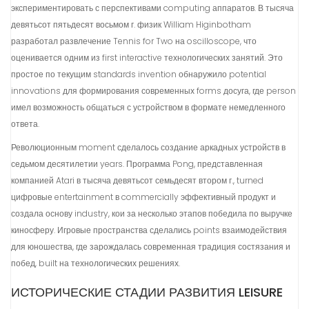
экспериментировать с перспективами computing аппаратов. В тысяча
девятьсот пятьдесят восьмом г. физик William Higinbotham
разработал развлечение Tennis for Two на oscilloscope, что
оценивается одним из first interactive технологических занятий. Это
простое по текущим standards invention обнаружило potential
innovations для формирования современных forms досуга, где person
имел возможность общаться с устройством в формате немедленного
ответа.
Революционным moment сделалось создание аркадных устройств в
седьмом десятилетии years. Программа Pong, представленная
компанией Atari в тысяча девятьсот семьдесят втором г., turned
цифровые entertainment в commercially эффективный продукт и
создала основу industry, кои за несколько этапов победила по выручке
киносферу. Игровые пространства сделались points взаимодействия
для юношества, где зарождалась современная традиция состязания и
побед, built на технологических решениях.
ИСТОРИЧЕСКИЕ СТАДИИ РАЗВИТИЯ LEISURE