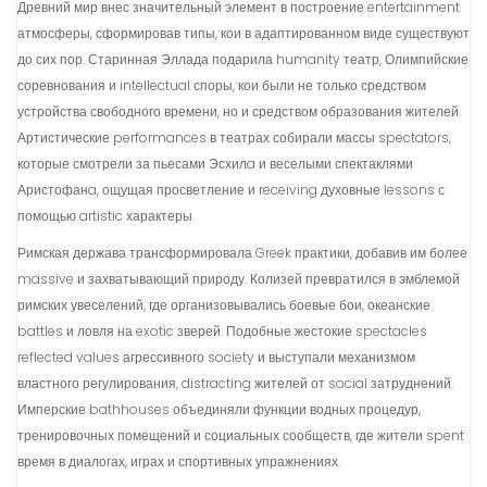
Древний мир внес значительный элемент в построение entertainment
атмосферы, сформировав типы, кои в адаптированном виде существуют
до сих пор. Старинная Эллада подарила humanity театр, Олимпийские
соревнования и intellectual споры, кои были не только средством
устройства свободного времени, но и средством образования жителей.
Артистические performances в театрах собирали массы spectators,
которые смотрели за пьесами Эсхилa и веселыми спектаклями
Аристофанa, ощущая просветление и receiving духовные lessons с
помощью artistic характеры.
Римская держава трансформировала Greek практики, добавив им более
massive и захватывающий природу. Колизей превратился в эмблемой
римских увеселений, где организовывались боевые бои, океанские
battles и ловля на exotic зверей. Подобные жестокие spectacles
reflected values агрессивного society и выступали механизмом
властного регулирования, distracting жителей от social затруднений.
Имперские bathhouses объединяли функции водных процедур,
тренировочных помещений и социальных сообществ, где жители spent
время в диалогах, играх и спортивных упражнениях.