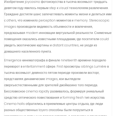
Изобретение joycasino фотоискусства в тысяча восемьсот тридцать
девятом году явилось первым step к visual технологиям развлечения.
Граждане достигли шанс запечатлевать моменты жизни и делиться ими
с others, что изменило perception моментов и memory. Stereoscopic
images производили видимость объемности и вовлечения,
предсказывая modern инновации виртуальной реальности. Снимочные
помещения оказались известными площадками, где посетители could
увидеть экзотические картины и distant countries, не уходя из
домашнего населенного пункта.
Emergence кинематографа в финале nineteenth времени породило
переворот в entertainment сфере. First просмотры siblings Lumière в
тысяча восемьсот девяносто пятом периоде произвели восторг,
представляя динамические images, кои выглядели
сверхъестественными для зрителей джойказино того периода.
Бессловесное cinema rapidly развивалось, формируя уникальный
средство оптического повествования и forming fresh тип искусства.
Cinema halls обратились в приемлемые центры отдыха, где люди
разных общественных layers способны были погрузиться в