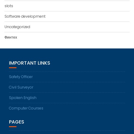
slots
Software development
Uncategorized
Финтех
IMPORTANT LINKS
Safety Officer
Civil Surveyor
Spoken English
Computer Courses
PAGES