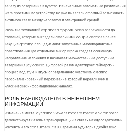
забаву из созерцания в чувство. Изначальные автоматные развлечения
were простыми по устройству, но уже выявляли огромный возможности
активного связи между человеком и электронной средой.
Развитие технологий expanded opportunities вовлеченности до
степеней, которые выглядели сказочными couple decades ранее.
Текущие gaming площадки дают запутанные многовариантные
повествования, где отдельное выбор игрока создает особенную
направление изложения и назначает множественные доступные
завершения joy casino. Цифровой разум адаптирует геймерский
процесс под style и вкусы определенного участника, creating
персонализированный переживание, который нереализуем в
классических информационных каналах.
РОЛЬ НАБЛЮДАТЕЛЯ В НЫНЕШНЕМ
ИНФОРМАЦИИ
Изменение места joycasino viewer в modern media environment
демонстрирует базовые трансформации в связях между создателями
контента и его consumers. If в ХХ времени аудитория джойказино