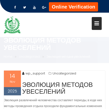
Online Verification
Skip
to
content
ЭВОЛЮЦИЯ МЕТОДОВ
УВЕСЕЛЕНИЙ
Home
Uncategorized
Эволюция методов увеселений
wp_support
Uncategorized
14
Nov
ЭВОЛЮЦИЯ МЕТОДОВ
УВЕСЕЛЕНИЙ
2025
Эволюция развлечений человечества составляет периоды, в ходе них
методы проведения отдыха проходили фундаментальные изменения.