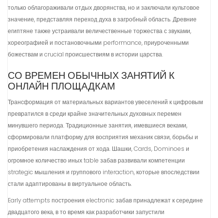
только облагораживали отдых дворянства, но и заключали культовое
значение, представляя переход духа в загробный область. Древние
египтяне также устраивали величественные торжества с звуками,
хореографией и постановочными performance, приуроченными
божествам и crucial происшествиям в истории царства.
СО ВРЕМЕН ОБЫЧНЫХ ЗАНЯТИЙ К
ОНЛАЙН ПЛОЩАДКАМ
Трансформация от материальных вариантов увеселений к цифровым
превратился в среди крайне значительных духовных перемен
минувшего периода. Традиционные занятия, имевшиеся веками,
сформировали платформу для восприятия механик связи, борьбы и
приобретения наслаждения от хода. Шашки, Cards, Dominoes и
огромное количество иных table забав развивали компетенции
strategic мышления и группового interaction, которые впоследствии
стали адаптированы в виртуальное область.
Early attempts построения electronic забав принадлежат к середине
двадцатого века, в то время как разработчики запустили