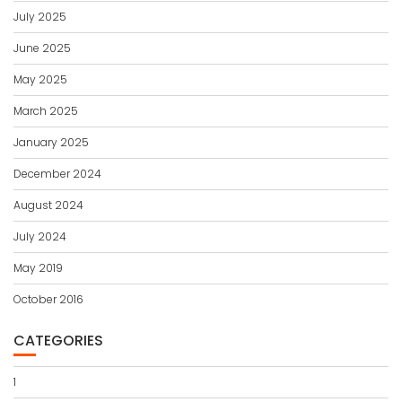
July 2025
June 2025
May 2025
March 2025
January 2025
December 2024
August 2024
July 2024
May 2019
October 2016
CATEGORIES
1