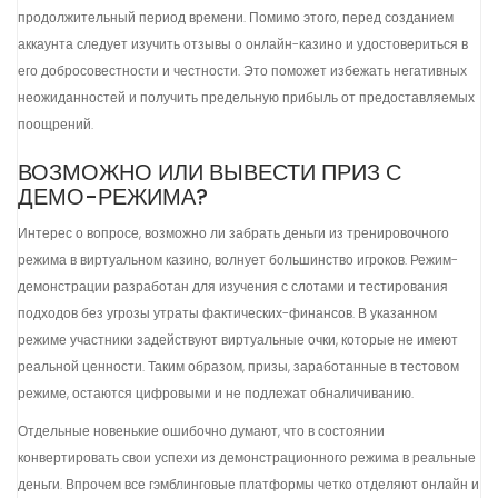
продолжительный период времени. Помимо этого, перед созданием
аккаунта следует изучить отзывы о онлайн-казино и удостовериться в
его добросовестности и честности. Это поможет избежать негативных
неожиданностей и получить предельную прибыль от предоставляемых
поощрений.
ВОЗМОЖНО ИЛИ ВЫВЕСТИ ПРИЗ С
ДЕМО-РЕЖИМА?
Интерес о вопросе, возможно ли забрать деньги из тренировочного
режима в виртуальном казино, волнует большинство игроков. Режим-
демонстрации разработан для изучения с слотами и тестирования
подходов без угрозы утраты фактических-финансов. В указанном
режиме участники задействуют виртуальные очки, которые не имеют
реальной ценности. Таким образом, призы, заработанные в тестовом
режиме, остаются цифровыми и не подлежат обналичиванию.
Отдельные новенькие ошибочно думают, что в состоянии
конвертировать свои успехи из демонстрационного режима в реальные
деньги. Впрочем все гэмблинговые платформы четко отделяют онлайн и