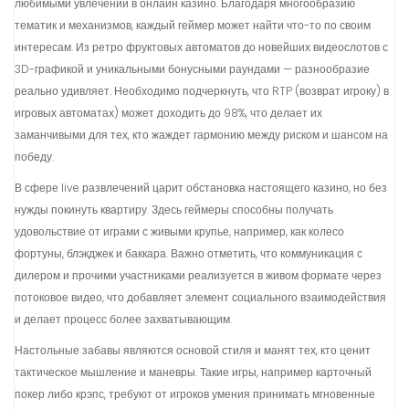
любимыми увлечений в онлайн казино. Благодаря многообразию
тематик и механизмов, каждый геймер может найти что-то по своим
интересам. Из ретро фруктовых автоматов до новейших видеослотов с
3D-графикой и уникальными бонусными раундами — разнообразие
реально удивляет. Необходимо подчеркнуть, что RTP (возврат игроку) в
игровых автоматах) может доходить до 98%, что делает их
заманчивыми для тех, кто жаждет гармонию между риском и шансом на
победу.
В сфере live развлечений царит обстановка настоящего казино, но без
нужды покинуть квартиру. Здесь геймеры способны получать
удовольствие от играми с живыми крупье, например, как колесо
фортуны, блэкджек и баккара. Важно отметить, что коммуникация с
дилером и прочими участниками реализуется в живом формате через
потоковое видео, что добавляет элемент социального взаимодействия
и делает процесс более захватывающим.
Настольные забавы являются основой стиля и манят тех, кто ценит
тактическое мышление и маневры. Такие игры, например карточный
покер либо крэпс, требуют от игроков умения принимать мгновенные