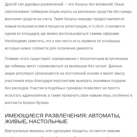
Другой тип даровых развлечений — это бонусы без вложений. Оные
обеспечивают геймерам опцию играть на реальные средства без нужды
внесения средств на счета. Такие бонусы нередко предоставляются
новым пользователям в процессе регистрации, и Vulkan становится
одним из площадок, где можно воспользоваться такими оферами.
Необходимо заметить, что у них часто есть правила по отыгрышу,
которые нужно соблюсти для получения джекпота.
Помимо этого существуют соревнования с безоплатным вступлением,
где геймеры могут соревноваться за выигрыши без затрат. Данные
акции регулярно организуются на постоянной основе и манят массу
участников игры благодаря перспективе выиграть значимые подарки
без расходов. Участие в подобных турнирах позволяет не просто
испытать адреналином, а также прокачать свои навыки игры, особенно в
контексте Казино Вулкан.
ИМЕЮЩИЕСЯ РАЗВЛЕЧЕНИЯ: АВТОМАТЫ,
ЖИВЫЕ, НАСТОЛЬНЫЕ
Виртуальные машины, или однорукие бандиты, остаются самыми