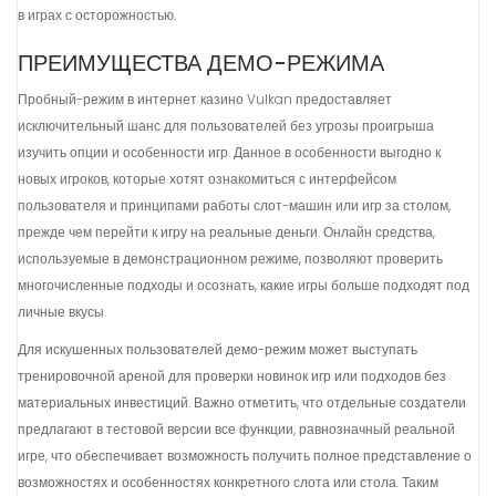
в играх с осторожностью.
ПРЕИМУЩЕСТВА ДЕМО-РЕЖИМА
Пробный-режим в интернет казино Vulkan предоставляет
исключительный шанс для пользователей без угрозы проигрыша
изучить опции и особенности игр. Данное в особенности выгодно к
новых игроков, которые хотят ознакомиться с интерфейсом
пользователя и принципами работы слот-машин или игр за столом,
прежде чем перейти к игру на реальные деньги. Онлайн средства,
используемые в демонстрационном режиме, позволяют проверить
многочисленные подходы и осознать, какие игры больше подходят под
личные вкусы.
Для искушенных пользователей демо-режим может выступать
тренировочной ареной для проверки новинок игр или подходов без
материальных инвестиций. Важно отметить, что отдельные создатели
предлагают в тестовой версии все функции, равнозначный реальной
игре, что обеспечивает возможность получить полное представление о
возможностях и особенностях конкретного слота или стола. Таким