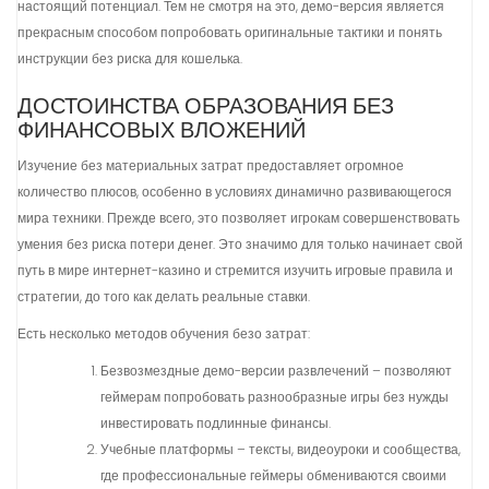
настоящий потенциал. Тем не смотря на это, демо-версия является
прекрасным способом попробовать оригинальные тактики и понять
инструкции без риска для кошелька.
ДОСТОИНСТВА ОБРАЗОВАНИЯ БЕЗ
ФИНАНСОВЫХ ВЛОЖЕНИЙ
Изучение без материальных затрат предоставляет огромное
количество плюсов, особенно в условиях динамично развивающегося
мира техники. Прежде всего, это позволяет игрокам совершенствовать
умения без риска потери денег. Это значимо для только начинает свой
путь в мире интернет-казино и стремится изучить игровые правила и
стратегии, до того как делать реальные ставки.
Есть несколько методов обучения безо затрат:
Безвозмездные демо-версии развлечений – позволяют
геймерам попробовать разнообразные игры без нужды
инвестировать подлинные финансы.
Учебные платформы – тексты, видеоуроки и сообщества,
где профессиональные геймеры обмениваются своими