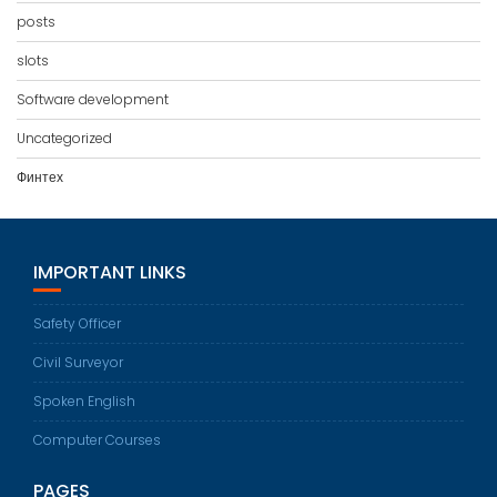
posts
slots
Software development
Uncategorized
Финтех
IMPORTANT LINKS
Safety Officer
Civil Surveyor
Spoken English
Computer Courses
PAGES