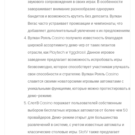
звукового сопровождения в своих играх. В особенности
завораживает внимание разнообразие одноруких
бандитов и возможность крутить без депозита. Вулкан
Вегас часто устраивает промоакции и чемпионаты, что
добавляет дополнительный увлечение к их предложениям.
Вулкан Рояль Casino получило известность благодаря
широкой ассортименту демо-игр от таких гигантов
отрасли, как Playtech и Yggdrasil. Данное игровое
заведение предлагает возможность испробовать игры
безвозмездно, которое способствует участникам улучшать
свои способности и стратегию. Вулкан Рояль Casino
славится своими новаторскими игровыми автоматами с
уникальными функциями, которые можно протестировать в
демо-режиме.
СлотВ Casino поражает пользователей собственным
выбором бесплатных игровых автоматов от более чем 50
провайдеров. Демо-режим открыт для большинства
развлечений в системе, с учетом известные автоматы и
классические столовые игры. SlotV также предлагает