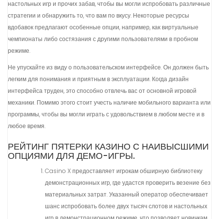
настольных игр и прочих забав, чтобы вы могли испробовать различные
стратегии и обнаружить то, что вам по вкусу. Некоторые ресурсы
вдобавок предлагают особенные опции, например, как виртуальные
чемпионаты либо состязания с другими пользователями в пробном
режиме.
Не упускайте из виду о пользовательском интерфейсе. Он должен быть
легким для понимания и приятным в эксплуатации. Когда дизайн
интерфейса труден, это способно отвлечь вас от основной игровой
механики. Помимо этого стоит учесть наличие мобильного варианта или
программы, чтобы вы могли играть с удовольствием в любом месте и в
любое время.
РЕЙТИНГ ПЯТЕРКИ КАЗИНО С НАИВЫСШИМИ
ОПЦИЯМИ ДЛЯ ДЕМО-ИГРЫ.
Casino X предоставляет игрокам обширную библиотеку
демонстрационных игр, где удастся проверить везение без
материальных затрат. Указанный оператор обеспечивает
шанс испробовать более двух тысяч слотов и настольных
игр в демонстрационном режиме, что позволяет новичкам