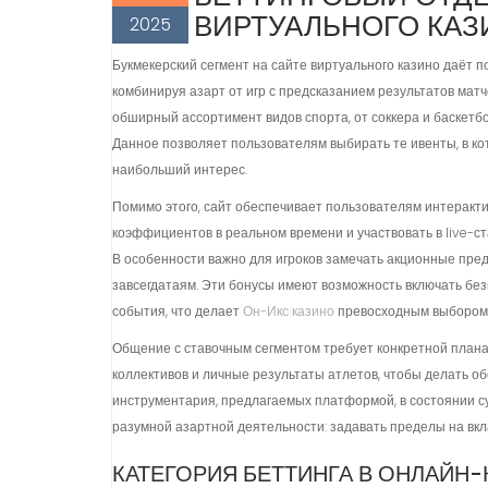
ВИРТУАЛЬНОГО КАЗ
2025
Букмекерский сегмент на сайте виртуального казино даёт 
комбинируя азарт от игр с предсказанием результатов мат
обширный ассортимент видов спорта, от соккера и баскетбо
Данное позволяет пользователям выбирать те ивенты, в ко
наибольший интерес.
Помимо этого, сайт обеспечивает пользователям интеракти
коэффициентов в реальном времени и участвовать в live-с
В особенности важно для игроков замечать акционные пре
завсегдатаям. Эти бонусы имеют возможность включать б
события, что делает
Он-Икс казино
превосходным выбором
Общение с ставочным сегментом требует конкретной плана
коллективов и личные результаты атлетов, чтобы делать 
инструментария, предлагаемых платформой, в состоянии с
разумной азартной деятельности: задавать пределы на вкл
КАТЕГОРИЯ БЕТТИНГА В ОНЛАЙН