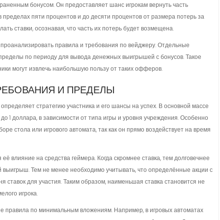
траненным бонусом. Он предоставляет шанс игрокам вернуть часть
 в пределах пяти процентов и до десяти процентов от размера потерь за
ать ставки, осознавая, что часть их потерь будет возмещена.
 проанализировать правила и требования по вейджеру. Отдельные
пределы по периоду для вывода денежных выигрышей с бонусов. Такое
ники могут извлечь наибольшую пользу от таких офферов.
ТРЕБОВАНИЯ И ПРЕДЕЛЫ
определяет стратегию участника и его шансы на успех. В основной массе
 до 1 доллара, в зависимости от типа игры и уровня учреждения. Особенно
ре стола или игрового автомата, так как он прямо воздействует на время
её влияние на средства геймера. Когда скромнее ставка, тем долговечнее
й выигрыш. Тем не менее необходимо учитывать, что определённые акции с
я ставок для участия. Таким образом, наименьшая ставка становится не
елого игрока.
ые правила по минимальным вложениям. Например, в игровых автоматах