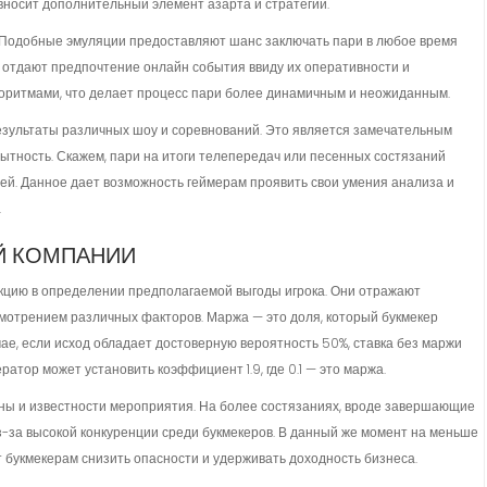
вносит дополнительный элемент азарта и стратегии.
 Подобные эмуляции предоставляют шанс заключать пари в любое время
в отдают предпочтение онлайн события ввиду их оперативности и
оритмами, что делает процесс пари более динамичным и неожиданным.
результаты различных шоу и соревнований. Это является замечательным
тность. Скажем, пари на итоги телепередач или песенных состязаний
ей. Данное дает возможность геймерам проявить свои умения анализа и
.
Й КОМПАНИИ
кцию в определении предполагаемой выгоды игрока. Они отражают
мотрением различных факторов. Маржа — это доля, который букмекер
чае, если исход обладает достоверную вероятность 50%, ставка без маржи
ратор может установить коэффициент 1.9, где 0.1 — это маржа.
ны и известности мероприятия. На более состязаниях, вроде завершающие
з-за высокой конкуренции среди букмекеров. В данный же момент на меньше
т букмекерам снизить опасности и удерживать доходность бизнеса.