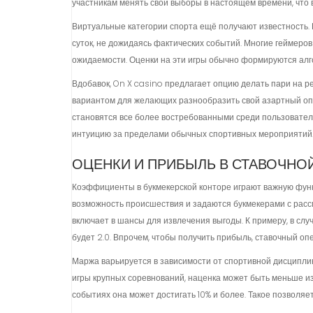
участникам менять свои выборы в настоящем времени, что 
Виртуальные категории спорта ещё получают известность.
суток, не дожидаясь фактических событий. Многие геймеро
ожидаемости. Оценки на эти игры обычно формируются алг
Вдобавок, On X casino предлагает опцию делать пари на 
вариантом для желающих разнообразить свой азартный опы
становятся все более востребованными среди пользовател
интуицию за пределами обычных спортивных мероприятий
ОЦЕНКИ И ПРИБЫЛЬ В СТАВОЧНО
Коэффициенты в букмекерской конторе играют важную фун
возможность происшествия и задаются букмекерами с расс
включает в шансы для извлечения выгоды. К примеру, в слу
будет 2.0. Впрочем, чтобы получить прибыль, ставочный опе
Маржа варьируется в зависимости от спортивной дисципли
игры крупных соревнований, наценка может быть меньше и
событиях она может достигать 10% и более. Такое позволяе