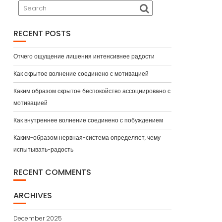
RECENT POSTS
Отчего ощущение лишения интенсивнее радости
Как скрытое волнение соединено с мотивацией
Каким образом скрытое беспокойство ассоциировано с
мотивацией
Как внутреннее волнение соединено с побуждением
Каким-образом нервная-система определяет, чему
испытывать-радость
RECENT COMMENTS
ARCHIVES
December 2025