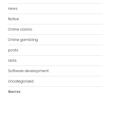
news
Notice
Online casino
Online gambling
posts
slots
Software development
Uncategorized
Финтех