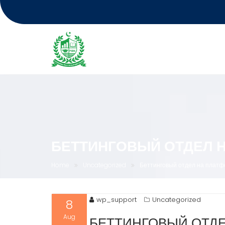
Skip
to
content
БЕТТИНГОВЫЙ ОТДЕЛ 
Home
Uncategorized
Беттинговый отдел на платф
wp_support
Uncategorized
8
Aug
БЕТТИНГОВЫЙ ОТДЕ