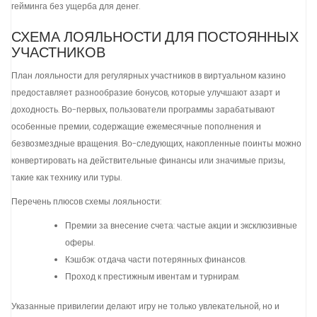
гейминга без ущерба для денег.
СХЕМА ЛОЯЛЬНОСТИ ДЛЯ ПОСТОЯННЫХ
УЧАСТНИКОВ
План лояльности для регулярных участников в виртуальном казино
предоставляет разнообразие бонусов, которые улучшают азарт и
доходность. Во-первых, пользователи программы зарабатывают
особенные премии, содержащие ежемесячные пополнения и
безвозмездные вращения. Во-следующих, накопленные поинты можно
конвертировать на действительные финансы или значимые призы,
такие как технику или туры.
Перечень плюсов схемы лояльности:
Премии за внесение счета: частые акции и эксклюзивные
оферы.
Кэшбэк: отдача части потерянных финансов.
Проход к престижным ивентам и турнирам.
Указанные привилегии делают игру не только увлекательной, но и