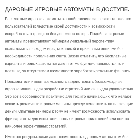
ДАРОВЫЕ ИГРОВЫЕ АВТОМАТЫ В ДОСТУПЕ.
Бесплатные игровые автоматы в онлайн-казино завлекают множество
пользователей вследствие своей доступности и возможности
испробовать аттракцион без денежных потерь. Подобные игровые
автоматы предоставляют геймерам уникальный перспективу
познакомиться с ходом игры, механикой и призовыми опциями без
необходимости пополнения счета. Важно отметить, что бесплатные
варианты игровых автоматов дают тот же функциональность, что и
платные, за отсутствием возможности заработать реальные финансы.
Пользователи имеют возможность задействовать безвозмездные
игровые машины для разработки стратегий или лишь для удовольствия.
Это вот в особенности практично для тех, кто начинающих, что желают
освоить различные игровые машины прежде чем ставить на настоящие
деньги. Опытные геймеры к тому же имеют возможность использовать
фри варианты для испытания новых игровых приложений или поиска
наиболее эффективных стратегий.
Имеются ресурсы, какие дают возможность к даровым автоматам без