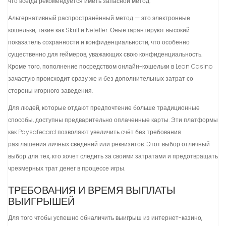
что всегда рекомендуется иметь запасной метод.
Альтернативный распространённый метод — это электронные
кошельки, такие как Skrill и Neteller. Оные гарантируют высокий
показатель сохранности и конфиденциальности, что особенно
существенно для геймеров, уважающих свою конфиденциальность.
Кроме того, пополнение посредством онлайн-кошельки в Leon Casino
зачастую происходит сразу же и без дополнительных затрат со
стороны игорного заведения.
Для людей, которые отдают предпочтение больше традиционные
способы, доступны предварительно оплаченные карты. Эти платформы
как Paysafecard позволяют увеличить счёт без требования
разглашения личных сведений или реквизитов. Этот выбор отличный
выбор для тех, кто хочет следить за своими затратами и предотвращать
чрезмерных трат денег в процессе игры.
ТРЕБОВАНИЯ И ВРЕМЯ ВЫПЛАТЫ
ВЫИГРЫШЕЙ
Для того чтобы успешно обналичить выигрыш из интернет-казино,