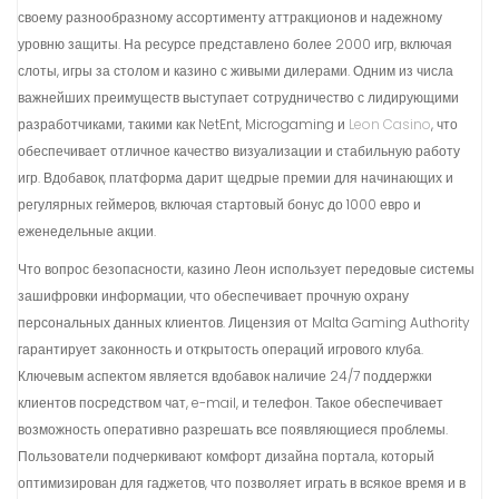
своему разнообразному ассортименту аттракционов и надежному
уровню защиты. На ресурсе представлено более 2000 игр, включая
слоты, игры за столом и казино с живыми дилерами. Одним из числа
важнейших преимуществ выступает сотрудничество с лидирующими
разработчиками, такими как NetEnt, Microgaming и
Leon Casino
, что
обеспечивает отличное качество визуализации и стабильную работу
игр. Вдобавок, платформа дарит щедрые премии для начинающих и
регулярных геймеров, включая стартовый бонус до 1000 евро и
еженедельные акции.
Что вопрос безопасности, казино Леон использует передовые системы
зашифровки информации, что обеспечивает прочную охрану
персональных данных клиентов. Лицензия от Malta Gaming Authority
гарантирует законность и открытость операций игрового клуба.
Ключевым аспектом является вдобавок наличие 24/7 поддержки
клиентов посредством чат, e-mail, и телефон. Такое обеспечивает
возможность оперативно разрешать все появляющиеся проблемы.
Пользователи подчеркивают комфорт дизайна портала, который
оптимизирован для гаджетов, что позволяет играть в всякое время и в