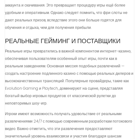
аккаунта и скачивания. Это превращает процедуру игры ещё более
удобным и оперативным. Однако следует помнить, что фри слоты не
дают реальных призов, вследствие этого они больше годятся для
обучения и отдыха, чем для получения прибыли.
РЕАЛЬНЫЕ ГЕЙМИНГ И ПОСТАВЩИКИ
Реальные игры превратились в важной компонентом интернет-казино,
обеспечивая пользователям особенный опыт игры, почти как в
реальным заведениям. Основная миссия подобных развлечений —
создать настроение подлинного казино с помощью реальных дилеров и
высококачественных трансляций. Популярные провайдеры, такие как
Evolution Gaming и Playtech, доминируют на сцене, представляя
богатый выбор игровых продуктов: от классической рулетки до
неповторимых шоу-игр.
Игроки имеют возможность получать удовольствие от реальными
развлечениями 24/7 с помощью современным разработкам потокового
видео. Важно отметить, что эти развлечения предоставляют
значительный уровень взаимосвязи и участия благодаря шансам