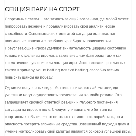
СЕКЦИЯ ПАРИ НА СПОРТ
Спортивные ставки — это захватывающий вселенная, где любой может
попробовать везение и проанализировать свои аналитические
способности. Основным аспектом в этой ситуации оказывается
постижение шансов и способность разбирать происшествия.
Преуспевающие игроки уделяют внимательность цифрам, состоянию
команд и отдельных игроков, а также внешним факторам, таким как
климатические условия или локация игры. Использование различных
тактик, к примеру, value betting или flat betting, способно весьма
повысить шансы на победу.
Одним из популярных видов беттинга считается лайв-ставки, где
участники могут осуществлять предсказания в онлайн режиме. Это
запрашивает срочной ответной реакции и глубокого постижения
ситуации на игровом поле. Следует учитывать, что беттинг на
спортивные события — это не только возможность заработать, но и
опасность потерять вложенные средства. Взвешенный подход к делу и
умение контролировать свой капитал являются основой успешной игры.