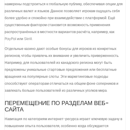
намерены подстроиться к глобальную публику, обеспечивая опции для
различных валют и языков. Данное позволяет игрокам ощущать себя
более удобно и спокойно при взаимодействии с платформой. Ещё
существенным фактором становится возможность применения
распространённых в местности вариантов расчёта, например, как
PayPal или Skrill.
Отдельные казино дают особые бонусы для игроков из конкретных
регионов, чтобы привлечь их внимание и увеличить приверженность.
Например, для пользователей из канадского региона могут быть
предложены уникальные стартовые предложения или бесплатные
вращения на популярные слоты. Эти маркетинговые подходы
способствуют операторам отличаться на общем фоне соперников и
завлекать больше пользователей из различных уголков мира.
ПЕРЕМЕЩЕНИЕ ПО РАЗДЕЛАМ ВЕБ-
САЙТА
Навигация по категориям интернет-ресурса играет ключевую задачу в
повышении опыта пользователя, особенно когда обсуждается