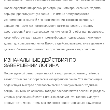
После оформления формы регистрационного процесса необходимо
верифицировать учетную запись. На имейл почту получаете
уведомление с ссылкой для активирования. Некоторые игорные
заведения, такие как покердом, могут также запросить отправку
удостоверений для подтверждения личности. Это обычная процедура,
какая обеспечивает защиту против фрода и подтверждает, что игрок
дошел до совершеннолетия. Важно задействовать реальные данные, с
целью избежать неприятностей при снятии денег в перспективе.
ИЗНАЧАЛЬНЫЕ ДЕЙСТВИЯ ПО
ЗАВЕРШЕНИИ ЛОГИНА
После удачной регистрации на сайте виртуального казино, геймеру
важно тотчас же разобраться в интерфейсом сайта. Эта информация
содействует быстрее приспособиться и обнаружить необходимые
секции. Обычно, на основной вкладке располагаются основные разделы
игровых развлечений: слоты, игры за столом и live-казино. Следует
просмотреть меню, чтобы без задержек ориентироваться в будущем.