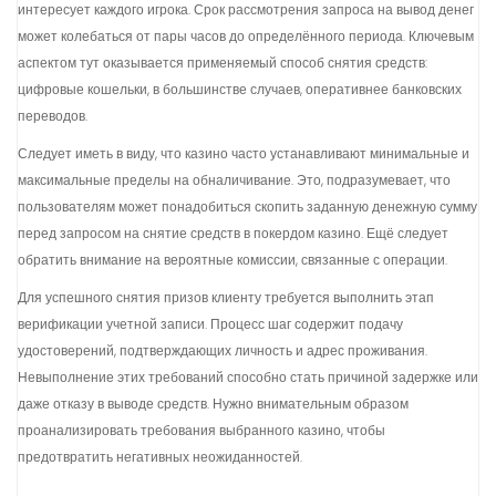
интересует каждого игрока. Срок рассмотрения запроса на вывод денег
может колебаться от пары часов до определённого периода. Ключевым
аспектом тут оказывается применяемый способ снятия средств:
цифровые кошельки, в большинстве случаев, оперативнее банковских
переводов.
Следует иметь в виду, что казино часто устанавливают минимальные и
максимальные пределы на обналичивание. Это, подразумевает, что
пользователям может понадобиться скопить заданную денежную сумму
перед запросом на снятие средств в покердом казино. Ещё следует
обратить внимание на вероятные комиссии, связанные с операции.
Для успешного снятия призов клиенту требуется выполнить этап
верификации учетной записи. Процесс шаг содержит подачу
удостоверений, подтверждающих личность и адрес проживания.
Невыполнение этих требований способно стать причиной задержке или
даже отказу в выводе средств. Нужно внимательным образом
проанализировать требования выбранного казино, чтобы
предотвратить негативных неожиданностей.