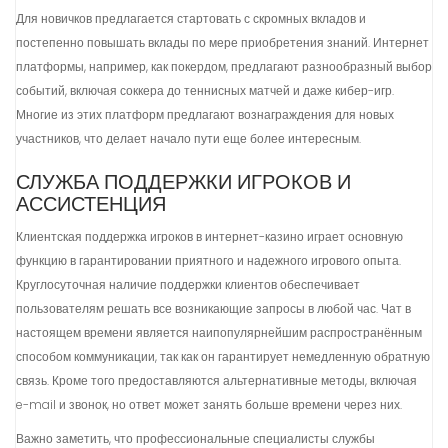
Для новичков предлагается стартовать с скромных вкладов и
постепенно повышать вклады по мере приобретения знаний. Интернет
платформы, например, как покердом, предлагают разнообразный выбор
событий, включая соккера до теннисных матчей и даже кибер-игр.
Многие из этих платформ предлагают вознаграждения для новых
участников, что делает начало пути еще более интересным.
СЛУЖБА ПОДДЕРЖКИ ИГРОКОВ И
АССИСТЕНЦИЯ
Клиентская поддержка игроков в интернет-казино играет основную
функцию в гарантировании приятного и надежного игрового опыта.
Круглосуточная наличие поддержки клиентов обеспечивает
пользователям решать все возникающие запросы в любой час. Чат в
настоящем времени является наипопулярнейшим распространённым
способом коммуникации, так как он гарантирует немедленную обратную
связь. Кроме того предоставляются альтернативные методы, включая
e-mail и звонок, но ответ может занять больше времени через них.
Важно заметить, что профессиональные специалисты службы