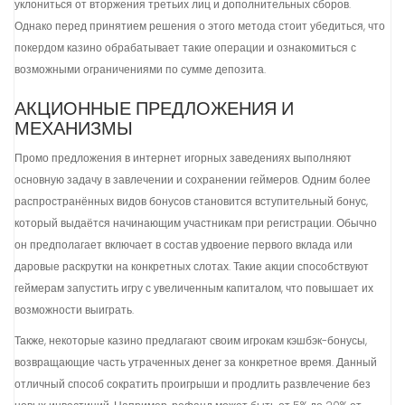
уклониться от вторжения третьих лиц и дополнительных сборов.
Однако перед принятием решения о этого метода стоит убедиться, что
покердом казино обрабатывает такие операции и ознакомиться с
возможными ограничениями по сумме депозита.
АКЦИОННЫЕ ПРЕДЛОЖЕНИЯ И
МЕХАНИЗМЫ
Промо предложения в интернет игорных заведениях выполняют
основную задачу в завлечении и сохранении геймеров. Одним более
распространённых видов бонусов становится вступительный бонус,
который выдаётся начинающим участникам при регистрации. Обычно
он предполагает включает в состав удвоение первого вклада или
даровые раскрутки на конкретных слотах. Такие акции способствуют
геймерам запустить игру с увеличенным капиталом, что повышает их
возможности выиграть.
Также, некоторые казино предлагают своим игрокам кэшбэк-бонусы,
возвращающие часть утраченных денег за конкретное время. Данный
отличный способ сократить проигрыши и продлить развлечение без