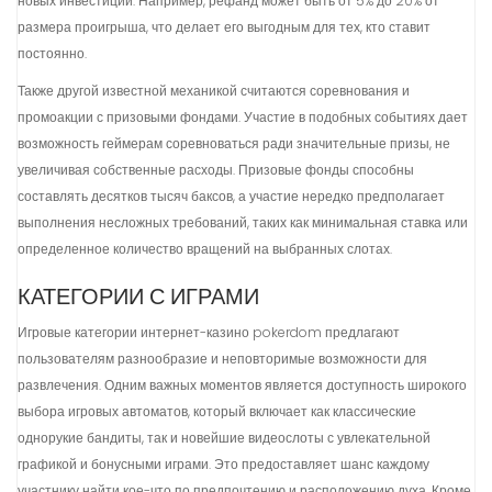
новых инвестиций. Например, рефанд может быть от 5% до 20% от
размера проигрыша, что делает его выгодным для тех, кто ставит
постоянно.
Также другой известной механикой считаются соревнования и
промоакции с призовыми фондами. Участие в подобных событиях дает
возможность геймерам соревноваться ради значительные призы, не
увеличивая собственные расходы. Призовые фонды способны
составлять десятков тысяч баксов, а участие нередко предполагает
выполнения несложных требований, таких как минимальная ставка или
определенное количество вращений на выбранных слотах.
КАТЕГОРИИ С ИГРАМИ
Игровые категории интернет-казино pokerdom предлагают
пользователям разнообразие и неповторимые возможности для
развлечения. Одним важных моментов является доступность широкого
выбора игровых автоматов, который включает как классические
однорукие бандиты, так и новейшие видеослоты с увлекательной
графикой и бонусными играми. Это предоставляет шанс каждому
участнику найти кое-что по предпочтению и расположению духа. Кроме