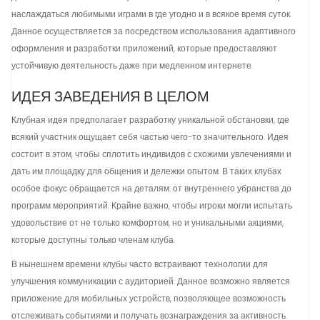
наслаждаться любимыми играми в где угодно и в всякое время суток.
Данное осуществляется за посредством использования адаптивного
оформления и разработки приложений, которые предоставляют
устойчивую деятельность даже при медленном интернете.
ИДЕЯ ЗАВЕДЕНИЯ В ЦЕЛОМ
Клубная идея предполагает разработку уникальной обстановки, где
всякий участник ощущает себя частью чего-то значительного. Идея
состоит в этом, чтобы сплотить индивидов с схожими увлечениями и
дать им площадку для общения и дележки опытом. В таких клубах
особое фокус обращается на деталям: от внутреннего убранства до
программ мероприятий. Крайне важно, чтобы игроки могли испытать
удовольствие от не только комфортом, но и уникальными акциями,
которые доступны только членам клуба.
В нынешнем времени клубы часто встраивают технологии для
улучшения коммуникации с аудиторией. Данное возможно является
приложение для мобильных устройств, позволяющее возможность
отслеживать событиями и получать вознаграждения за активность.