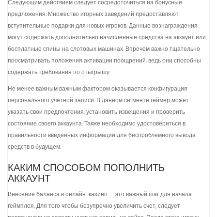
Следующим действием следует сосредоточиться на бонусные
предложения. Множество игорных заведений предоставляют
вступительные подарки для новых игроков. Данные вознаграждения
могут содержать дополнительно начисленные средства на аккаунт или
бесплатные спины на слотовых машинах. Впрочем важно тщательно
просматривать положения активации поощрений, ведь они способны
содержать требования по отыгрышу.
Не менее важным важным фактором оказывается конфигурация
персонального учетной записи. В данном сегменте геймер может
указать свои предпочтения, установить извещения и проверить
состояние своего аккаунта. Также необходимо удостовериться в
правильности введенных информации для беспроблемного вывода
средств в будущем.
КАКИМ СПОСОБОМ ПОПОЛНИТЬ
АККАУНТ
Внесение баланса в онлайн-казино — это важный шаг для начала
геймплея. Для того чтобы безупречно увеличить счет, следует