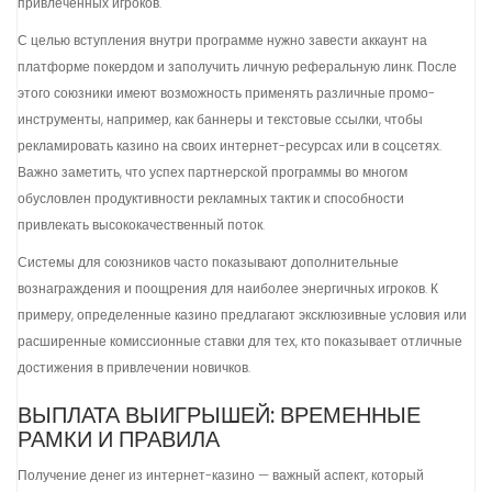
привлеченных игроков.
С целью вступления внутри программе нужно завести аккаунт на
платформе покердом и заполучить личную реферальную линк. После
этого союзники имеют возможность применять различные промо-
инструменты, например, как баннеры и текстовые ссылки, чтобы
рекламировать казино на своих интернет-ресурсах или в соцсетях.
Важно заметить, что успех партнерской программы во многом
обусловлен продуктивности рекламных тактик и способности
привлекать высококачественный поток.
Системы для союзников часто показывают дополнительные
вознаграждения и поощрения для наиболее энергичных игроков. К
примеру, определенные казино предлагают эксклюзивные условия или
расширенные комиссионные ставки для тех, кто показывает отличные
достижения в привлечении новичков.
ВЫПЛАТА ВЫИГРЫШЕЙ: ВРЕМЕННЫЕ
РАМКИ И ПРАВИЛА
Получение денег из интернет-казино — важный аспект, который