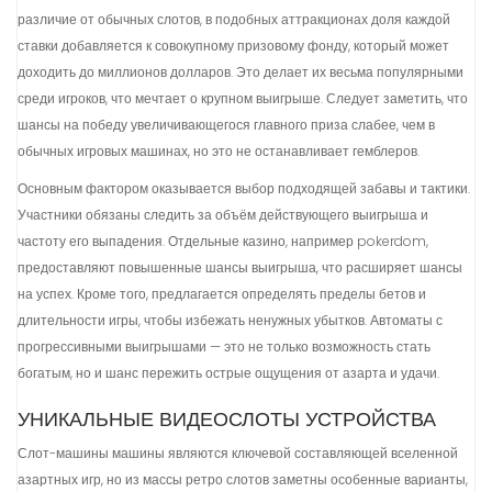
различие от обычных слотов, в подобных аттракционах доля каждой
ставки добавляется к совокупному призовому фонду, который может
доходить до миллионов долларов. Это делает их весьма популярными
среди игроков, что мечтает о крупном выигрыше. Следует заметить, что
шансы на победу увеличивающегося главного приза слабее, чем в
обычных игровых машинах, но это не останавливает гемблеров.
Основным фактором оказывается выбор подходящей забавы и тактики.
Участники обязаны следить за объём действующего выигрыша и
частоту его выпадения. Отдельные казино, например pokerdom,
предоставляют повышенные шансы выигрыша, что расширяет шансы
на успех. Кроме того, предлагается определять пределы бетов и
длительности игры, чтобы избежать ненужных убытков. Автоматы с
прогрессивными выигрышами — это не только возможность стать
богатым, но и шанс пережить острые ощущения от азарта и удачи.
УНИКАЛЬНЫЕ ВИДЕОСЛОТЫ УСТРОЙСТВА
Слот-машины машины являются ключевой составляющей вселенной
азартных игр, но из массы ретро слотов заметны особенные варианты,