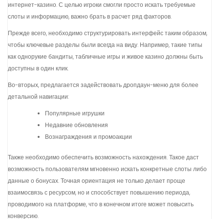
интернет-казино. С целью игроки смогли просто искать требуемые
слоты и информацию, важно брать в расчет ряд факторов.
Прежде всего, необходимо структурировать интерфейс таким образом,
чтобы ключевые разделы были всегда на виду. Например, такие типы
как однорукие бандиты, табличные игры и живое казино должны быть
доступны в один клик.
Во-вторых, предлагается задействовать дропдаун-меню для более
детальной навигации:
Популярные игрушки
Недавние обновления
Вознаграждения и промоакции
Также необходимо обеспечить возможность нахождения. Такое даст
возможность пользователям мгновенно искать конкретные слоты либо
данные о бонусах. Точная ориентация не только делает проще
взаимосвязь с ресурсом, но и способствует повышению периода,
проводимого на платформе, что в конечном итоге может повысить
конверсию.