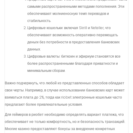
самыми распространенными методами пополнения. Эти
обеспечивают молниеносную темп переводов и
стабильность.
Цифровые кошельки: включая Skrill и Neteller, что
обеспечивают возможность оперативно перемещать
деньги без потребности в предоставления банковских
данных.
Цифровые валюты: биткоин и эфириум становятся все
более распространенными благодаря приватности и
минимальным сборам.
Важно подчеркнуть, что любой из представленных способов обладает
свои черты. Например, в случае использовании банковских карт может
взиматься плата до 2%, тогда как riobet электронные кошельки часто
предлагают более привлекательные условия.
Для геймеров в риобет необходимо определять вариант платежа, что
обеспечивает не только комфортность, но и безопасность транзакций.
Многие казино предоставляют бонусы за внедрение конкретных