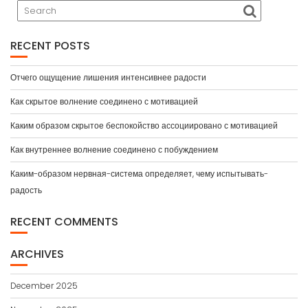
RECENT POSTS
Отчего ощущение лишения интенсивнее радости
Как скрытое волнение соединено с мотивацией
Каким образом скрытое беспокойство ассоциировано с мотивацией
Как внутреннее волнение соединено с побуждением
Каким-образом нервная-система определяет, чему испытывать-
радость
RECENT COMMENTS
ARCHIVES
December 2025