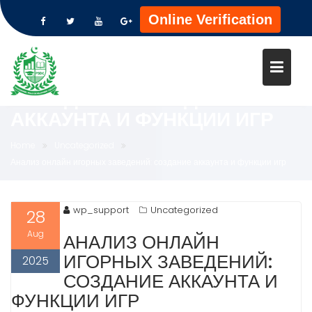
Online Verification
Skip
to
АНАЛИЗ ОНЛАЙН ИГОРНЫХ
content
ЗАВЕДЕНИЙ: СОЗДАНИЕ
АККАУНТА И ФУНКЦИИ ИГР
Home
Uncategorized
Анализ онлайн игорных заведений: создание аккаунта и функции игр
wp_support
Uncategorized
28
Aug
АНАЛИЗ ОНЛАЙН
ИГОРНЫХ ЗАВЕДЕНИЙ:
2025
СОЗДАНИЕ АККАУНТА И
ФУНКЦИИ ИГР