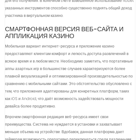
для его получения. В конечном счете взвешенное использование riobet
указанных инструментов способно существенно поднять общий доход
участника в виртуальном казино.
СМАРТФОННАЯ ВЕРСИЯ ВЕБ-САЙТА И
АППЛИКАЦИЯ КАЗИНО
Мобильная вариант интернет-ресурса и приложение казино
предоставляют клиентам комфорт и легкость доступа развлечений в
всякое время и в любом месте. Необходимо заметить, что портативные
аппы азартных игр в большинстве случаев характеризуются более
плавной визуализацией и оптимизированной производительностью по
сравнению с мобильными сайтами. Это обстоятельство обусловлено с
тем, что приложения адаптированы для конкретных платформ, таких
как iOS и Android, что даёт возможность задействовать мощности
девайса более продуктивно.
Впрочем смартфонная редакция веб-ресурса имеет свои
преимущества. Система не нуждается в установки и захватывает
меньше объема на устройстве. Вдобавок, данная платформа дает
геймерам возможность оперативно переключаться среди различными