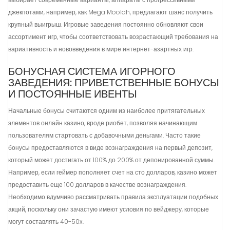
джекпотами, например, как Mega Moolah, предлагают шанс получить
крупный выигрыш. Игровые заведения постоянно обновляют свои
ассортимент игр, чтобы соответствовать возрастающий требования на
вариативность и нововведения в мире интернет-азартных игр.
БОНУСНАЯ СИСТЕМА ИГОРНОГО
ЗАВЕДЕНИЯ: ПРИВЕТСТВЕННЫЕ БОНУСЫ
И ПОСТОЯННЫЕ ИВЕНТЫ
Начальные бонусы считаются одним из наиболее притягательных
элементов онлайн казино, вроде риобет, позволяя начинающим
пользователям стартовать с добавочными деньгами. Часто такие
бонусы предоставляются в виде вознаграждения на первый депозит,
который может достигать от 100% до 200% от депонированной суммы.
Например, если геймер пополняет счет на сто долларов, казино может
предоставить еще 100 долларов в качестве вознаграждения.
Необходимо вдумчиво рассматривать правила эксплуатации подобных
акций, поскольку они зачастую имеют условия по вейджеру, которые
могут составлять 40-50x.