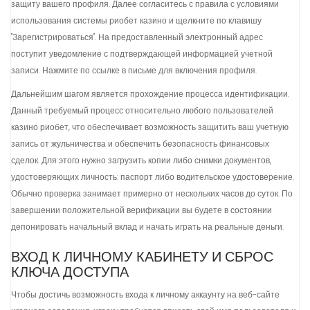
защиту вашего профиля. Далее согласитесь с правила с условиями
использования системы риобет казино и щелкните по клавишу
"Зарегистрироваться". На предоставленный электронный адрес
поступит уведомление с подтверждающей информацией учетной
записи. Нажмите по ссылке в письме для включения профиля.
Дальнейшим шагом является прохождение процесса идентификации.
Данный требуемый процесс относительно любого пользователей
казино риобет, что обеспечивает возможность защитить ваш учетную
запись от жульничества и обеспечить безопасность финансовых
сделок. Для этого нужно загрузить копии либо снимки документов,
удостоверяющих личность: паспорт либо водительское удостоверение.
Обычно проверка занимает примерно от нескольких часов до суток. По
завершении положительной верификации вы будете в состоянии
депонировать начальный вклад и начать играть на реальные деньги.
ВХОД К ЛИЧНОМУ КАБИНЕТУ И СБРОС
КЛЮЧА ДОСТУПА
Чтобы достичь возможность входа к личному аккаунту на веб-сайте