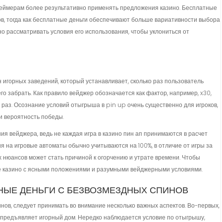
еймерам более результативно применять предложения казино. Бесплатные
, тогда как бесплатные деньги обеспечивают больше вариативности выбора
о рассматривать условия его использования, чтобы уклониться от
игорных заведений, который устанавливает, сколько раз пользователь
го забрать. Как правило вейджер обозначается как фактор, например, x30,
 раз. Осознание условий отыгрыша в pin up очень существенно для игроков,
 и вероятность победы.
 вейджера, ведь не каждая игра в казино пин ап принимаются в расчет
 на игровые автоматы обычно учитываются на 100%, в отличие от игры за
х нюансов может стать причиной к огорчению и утрате времени. Чтобы
ие казино с ясными положениями и разумными вейджерными условиями.
НЫЕ ДЕНЬГИ С БЕЗВОЗМЕЗДНЫХ СПИНОВ
нов, следует принимать во внимание несколько важных аспектов. Во-первых,
 предъявляет игорный дом. Нередко наблюдается условие по отыгрышу,