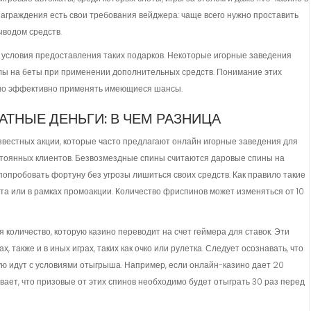
награждения есть свои требования вейджера: чаще всего нужно проставить
водом средств.
 условия предоставления таких подарков. Некоторые игорные заведения
лы на беты при применении дополнительных средств. Понимание этих
ьно эффективно применять имеющиеся шансы.
ТНЫЕ ДЕНЬГИ: В ЧЕМ РАЗНИЦА
звестных акции, которые часто предлагают онлайн игорные заведения для
стоянных клиентов. Безвозмездные спины считаются даровые спины на
попробовать фортуну без угрозы лишиться своих средств. Как правило такие
та или в рамках промоакции. Количество фриспинов может изменяться от 10
количество, которую казино переводит на счет геймера для ставок. Эти
 также и в иных играх, таких как очко или рулетка. Следует осознавать, что
ую идут с условиями отыгрыша. Например, если онлайн-казино дает 20
ет, что призовые от этих спинов необходимо будет отыграть 30 раз перед