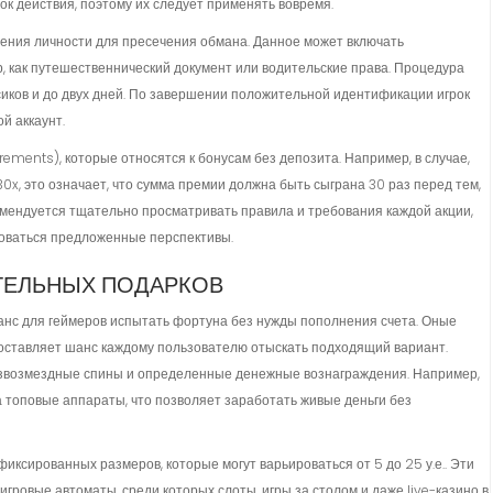
к действия, поэтому их следует применять вовремя.
ения личности для пресечения обмана. Данное может включать
, как путешественнический документ или водительские права. Процедура
сиков и до двух дней. По завершении положительной идентификации игрок
й аккаунт.
ments), которые относятся к бонусам без депозита. Например, в случае,
x, это означает, что сумма премии должна быть сыграна 30 раз перед тем,
омендуется тщательно просматривать правила и требования каждой акции,
зоваться предложенные перспективы.
ТЕЛЬНЫХ ПОДАРКОВ
нс для геймеров испытать фортуна без нужды пополнения счета. Оные
доставляет шанс каждому пользователю отыскать подходящий вариант.
звозмездные спины и определенные денежные вознаграждения. Например,
топовые аппараты, что позволяет заработать живые деньги без
ксированных размеров, которые могут варьироваться от 5 до 25 у.е.. Эти
гровые автоматы, среди которых слоты, игры за столом и даже live-казино в