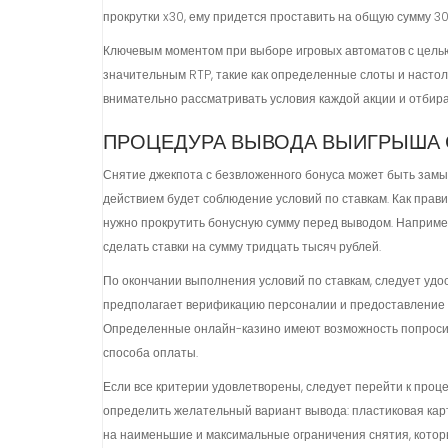
прокрутки x30, ему придется проставить на общую сумму 30
Ключевым моментом при выборе игровых автоматов с целью у
значительным RTP, такие как определенные слоты и настол
внимательно рассматривать условия каждой акции и отбират
ПРОЦЕДУРА ВЫВОДА ВЫИГРЫША 
Снятие джекпота с безвложенного бонуса может быть замы
действием будет соблюдение условий по ставкам. Как прав
нужно прокрутить бонусную сумму перед выводом. Например
сделать ставки на сумму тридцать тысяч рублей.
По окончании выполнения условий по ставкам, следует удо
предполагает верификацию персоналии и предоставление у
Определенные онлайн-казино имеют возможность попроси
способа оплаты.
Если все критерии удовлетворены, следует перейти к процес
определить желательный вариант вывода: пластиковая кар
на наименьшие и максимальные ограничения снятия, которы