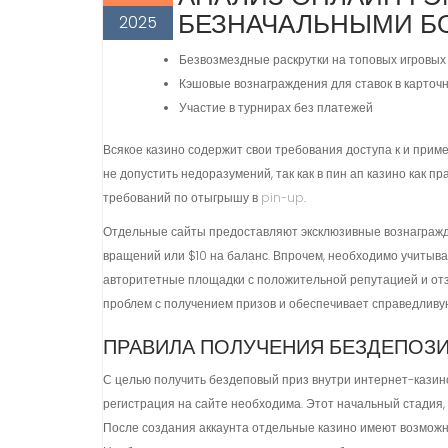
БЕЗНАЧАЛЬНЫМИ Б
2025
Безвозмездные раскрутки на топовых игровых
Кэшовые вознаграждения для ставок в карточн
Участие в турнирах без платежей
Всякое казино содержит свои требования доступа к и прим
не допустить недоразумений, так как в пин ап казино как 
требований по отыгрышу в
pin-up
.
Отдельные сайты предоставляют эксклюзивные вознагражде
вращений или $10 на баланс. Впрочем, необходимо учитыва
авторитетные площадки с положительной репутацией и отз
проблем с получением призов и обеспечивает справедливую
ПРАВИЛА ПОЛУЧЕНИЯ БЕЗДЕПОЗ
С целью получить бездеповый приз внутри интернет-казино
регистрация на сайте необходима. Этот начальный стадия
После создания аккаунта отдельные казино имеют возможно