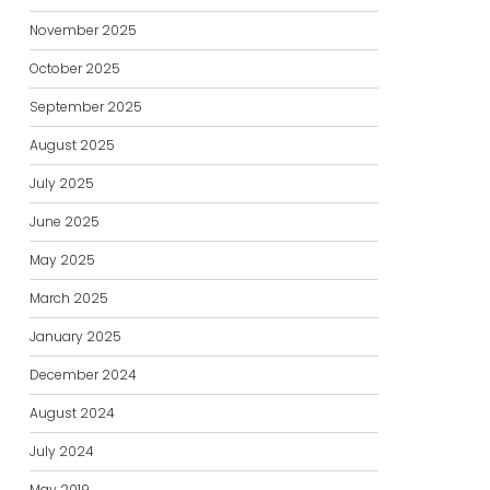
November 2025
October 2025
September 2025
August 2025
July 2025
June 2025
May 2025
March 2025
January 2025
December 2024
August 2024
July 2024
May 2019