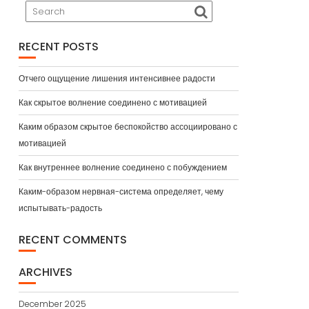
RECENT POSTS
Отчего ощущение лишения интенсивнее радости
Как скрытое волнение соединено с мотивацией
Каким образом скрытое беспокойство ассоциировано с
мотивацией
Как внутреннее волнение соединено с побуждением
Каким-образом нервная-система определяет, чему
испытывать-радость
RECENT COMMENTS
ARCHIVES
December 2025