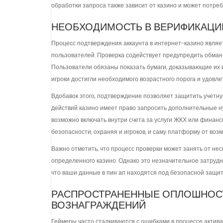
обработки запроса также зависит от казино и может потреб
НЕОБХОДИМОСТЬ В ВЕРИФИКАЦИ
Процесс подтверждения аккаунта в интернет-казино являе
пользователей. Проверка содействует предупредить обман и
Пользователи обязаны показать бумаги, доказывающие их ид
игроки достигли необходимого возрастного порога и удовл
Вдобавок этого, подтверждение позволяет защитить учетн
действий казино имеет право запросить дополнительные 
возможно включать внутри счета за услуги ЖКХ или финан
безопасности, охраняя и игроков, и саму платформу от воз
Важно отметить, что процесс проверки может занять от нес
определенного казино. Однако это незначительное затруд
что ваши данные в пин ап находятся под безопасной защит
РАСПРОСТРАНЕННЫЕ ОПЛОШНОСТ
ВОЗНАГРАЖДЕНИЙ
Геймеры часто сталкиваются с ошибками в процессе актив