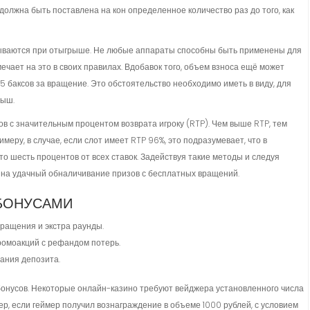
 должна быть поставлена на кон определенное количество раз до того, как
итываются при отыгрыше. Не любые аппараты способны быть применены для
чает на это в своих правилах. Вдобавок того, объем взноса ещё может
5 баксов за вращение. Это обстоятельство необходимо иметь в виду, для
рыш.
в с значительным процентом возврата игроку (RTP). Чем выше RTP, тем
меру, в случае, если слот имеет RTP 96%, это подразумевает, что в
 шесть процентов от всех ставок. Задействуя такие методы и следуя
ы на удачный обналичивание призов с бесплатных вращений.
 БОНУСАМИ
ращения и экстра раунды.
ромоакций с рефандом потерь.
вания депозита.
онусов. Некоторые онлайн-казино требуют вейджера установленного числа
р, если геймер получил вознаграждение в объеме 1000 рублей, с условием