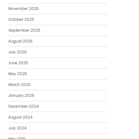
November 2025
October 2025
September 2025
August 2025
July 2025
June 2025
May 2025
March 2025
January 2025
December 2024
August 2024
July 2024
May 2019