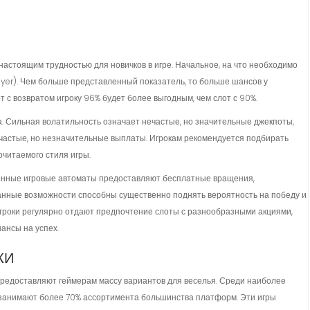
настоящим трудностью для новичков в игре. Начальное, на что необходимо
layer). Чем больше представленный показатель, то больше шансов у
от с возвратом игроку 96% будет более выгодным, чем слот с 90%.
. Сильная волатильность означает нечастые, но значительные джекпоты,
 частые, но незначительные выплаты. Игрокам рекомендуется подбирать
очитаемого стиля игры.
енные игровые автоматы предоставляют бесплатные вращения,
анные возможности способны существенно поднять вероятность на победу и
гроки регулярно отдают предпочтение слоты с разнообразными акциями,
ансы на успех.
КИ
предоставляют геймерам массу вариантов для веселья. Среди наиболее
 занимают более 70% ассортимента большинства платформ. Эти игры