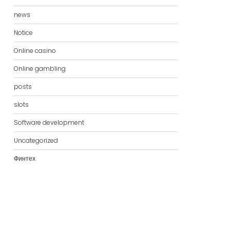
news
Notice
Online casino
Online gambling
posts
slots
Software development
Uncategorized
Финтех