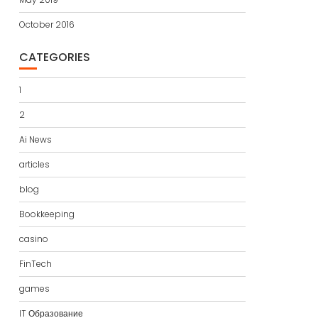
October 2016
CATEGORIES
1
2
Ai News
articles
blog
Bookkeeping
casino
FinTech
games
IT Образование