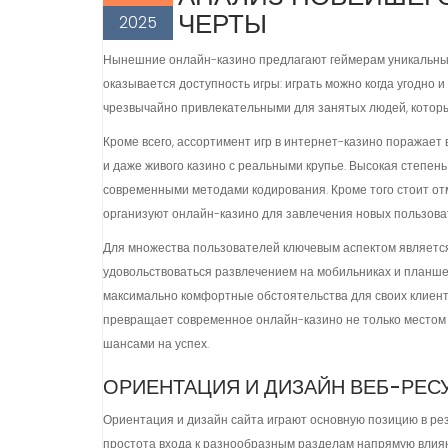
ЧЕРТЫ
2025
Нынешние онлайн-казино предлагают геймерам уникальные
оказывается доступность игры: играть можно когда угодно и
чрезвычайно привлекательными для занятых людей, которы
Кроме всего, ассортимент игр в интернет-казино поражает 
и даже живого казино с реальными крупье. Высокая степен
современными методами кодирования. Кроме того стоит о
организуют онлайн-казино для завлечения новых пользова
Для множества пользователей ключевым аспектом является
удовольствоваться развлечением на мобильниках и планше
максимально комфортные обстоятельства для своих клиенто
превращает современное онлайн-казино не только местом д
шансами на успех.
ОРИЕНТАЦИЯ И ДИЗАЙН ВЕБ-РЕС
Ориентация и дизайн сайта играют основную позицию в ре
простота входа к разнообразным разделам напрямую влияю