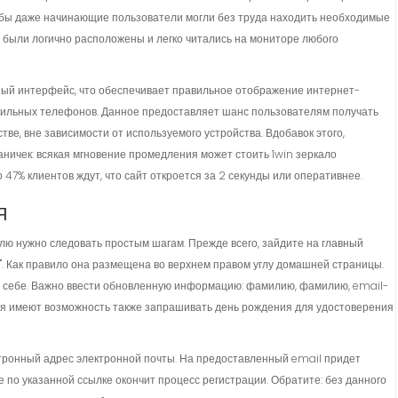
обы даже начинающие пользователи могли без труда находить необходимые
 были логично расположены и легко читались на мониторе любого
ный интерфейс, что обеспечивает правильное отображение интернет-
обильных телефонов. Данное предоставляет шанс пользователям получать
ве, вне зависимости от используемого устройства. Вдобавок этого,
ничек: всякая мгновение промедления может стоить 1win зеркало
 47% клиентов ждут, что сайт откроется за 2 секунды или оперативнее.
Я
елю нужно следовать простым шагам. Прежде всего, зайдите на главный
". Как правило она размещена во верхнем правом углу домашней страницы.
 о себе. Важно ввести обновленную информацию: фамилию, фамилию, email-
я имеют возможность также запрашивать день рождения для удостоверения
тронный адрес электронной почты. На предоставленный email придет
по указанной ссылке окончит процесс регистрации. Обратите: без данного