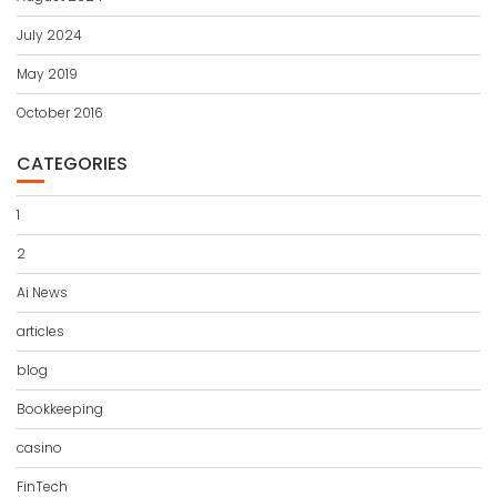
July 2024
May 2019
October 2016
CATEGORIES
1
2
Ai News
articles
blog
Bookkeeping
casino
FinTech