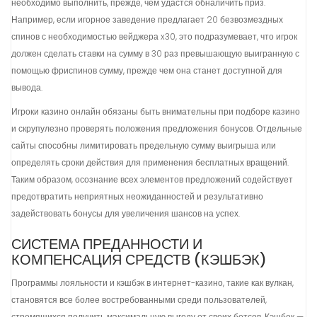
необходимо выполнить, прежде, чем удастся обналичить приз.
Например, если игорное заведение предлагает 20 безвозмездных
спинов с необходимостью вейджера x30, это подразумевает, что игрок
должен сделать ставки на сумму в 30 раз превышающую выигранную с
помощью фриспинов сумму, прежде чем она станет доступной для
вывода.
Игроки казино онлайн обязаны быть внимательны при подборе казино
и скрупулезно проверять положения предложения бонусов. Отдельные
сайты способны лимитировать предельную сумму выигрыша или
определять сроки действия для применения бесплатных вращений.
Таким образом, осознание всех элементов предложений содействует
предотвратить неприятных неожиданностей и результативно
задействовать бонусы для увеличения шансов на успех.
СИСТЕМА ПРЕДАННОСТИ И
КОМПЕНСАЦИЯ СРЕДСТВ (КЭШБЭК)
Программы лояльности и кэшбэк в интернет-казино, такие как вулкан,
становятся все более востребованными среди пользователей,
стремящихся получить максимальную выгоду от своих бетсов. Кэшбек —