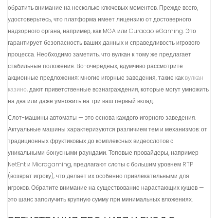
обратить внимание на несколько ключевых моментов. Прежде всего,
удостоверьтесь, что платформа имеет лицензию от достоверного
надзорного органа, например, как MGA или Curacao eGaming. Это
гарантирует безопасность ваших данных и справедливость игрового
процесса. Необходимо заметить, что вулкан к тому же предлагает
стабильные положения. Во-очередных, вдумчиво рассмотрите
акционные предложения: многие игорные заведения, такие как
вулкан
казино
, дают приветственные вознаграждения, которые могут умножить
на два или даже умножить на три ваш первый вклад.
Слот-машины автоматы — это основа каждого игорного заведения.
Актуальные машины характеризуются различием тем и механизмов: от
традиционных фруктиковых до комплексных видеослотов с
уникальными бонусными раундами. Топовые провайдеры, например
NetEnt и Microgaming, предлагают слоты с большим уровнем RTP
(возврат игроку), что делает их особенно привлекательными для
игроков. Обратите внимание на существование нарастающих кушев —
это шанс заполучить крупную сумму при минимальных вложениях.