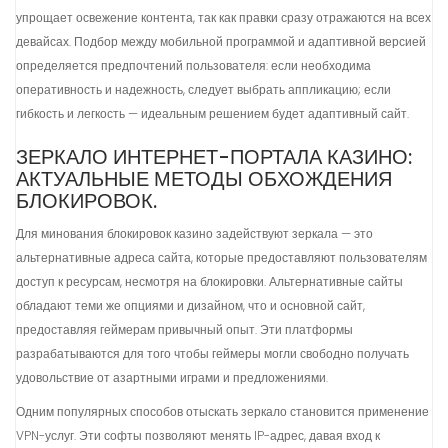
упрощает освежение контента, так как правки сразу отражаются на всех
девайсах. Подбор между мобильной программой и адаптивной версией
определяется предпочтений пользователя: если необходима
оперативность и надежность, следует выбрать аппликацию; если
гибкость и легкость — идеальным решением будет адаптивный сайт.
ЗЕРКАЛО ИНТЕРНЕТ-ПОРТАЛА КАЗИНО:
АКТУАЛЬНЫЕ МЕТОДЫ ОБХОЖДЕНИЯ
БЛОКИРОВОК.
Для минования блокировок казино задействуют зеркала — это
альтернативные адреса сайта, которые предоставляют пользователям
доступ к ресурсам, несмотря на блокировки. Альтернативные сайты
обладают теми же опциями и дизайном, что и основной сайт,
предоставляя геймерам привычный опыт. Эти платформы
разрабатываются для того чтобы геймеры могли свободно получать
удовольствие от азартными играми и предложениями.
Одним популярных способов отыскать зеркало становится применение
VPN-услуг. Эти софты позволяют менять IP-адрес, давая вход к