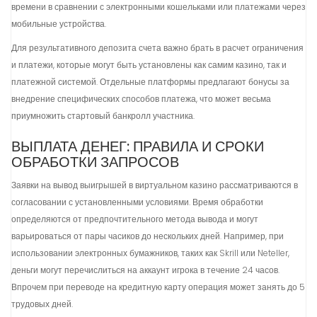
времени в сравнении с электронными кошельками или платежами через
мобильные устройства.
Для результативного депозита счета важно брать в расчет ограничения
и платежи, которые могут быть установлены как самим казино, так и
платежной системой. Отдельные платформы предлагают бонусы за
внедрение специфических способов платежа, что может весьма
приумножить стартовый банкролл участника.
ВЫПЛАТА ДЕНЕГ: ПРАВИЛА И СРОКИ
ОБРАБОТКИ ЗАПРОСОВ
Заявки на вывод выигрышей в виртуальном казино рассматриваются в
согласовании с установленными условиями. Время обработки
определяются от предпочтительного метода вывода и могут
варьироваться от пары часиков до нескольких дней. Например, при
использовании электронных бумажников, таких как Skrill или Neteller,
деньги могут перечислиться на аккаунт игрока в течение 24 часов.
Впрочем при переводе на кредитную карту операция может занять до 5
трудовых дней.