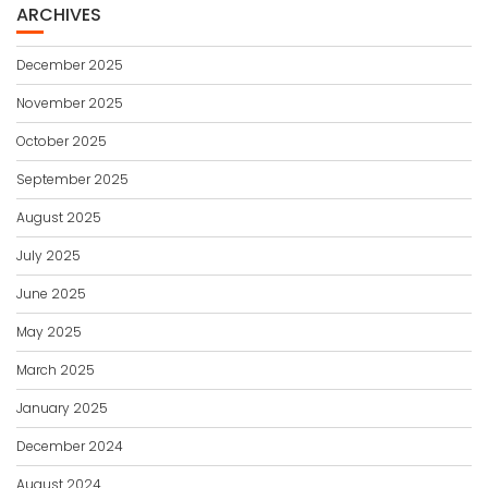
ARCHIVES
December 2025
November 2025
October 2025
September 2025
August 2025
July 2025
June 2025
May 2025
March 2025
January 2025
December 2024
August 2024