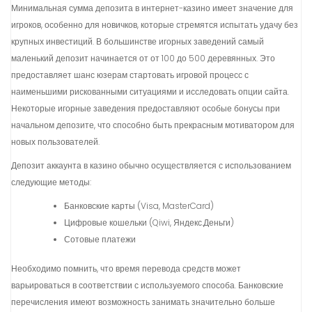
Минимальная сумма депозита в интернет-казино имеет значение для
игроков, особенно для новичков, которые стремятся испытать удачу без
крупных инвестиций. В большинстве игорных заведений самый
маленький депозит начинается от от 100 до 500 деревянных. Это
предоставляет шанс юзерам стартовать игровой процесс с
наименьшими рискованными ситуациями и исследовать опции сайта.
Некоторые игорные заведения предоставляют особые бонусы при
начальном депозите, что способно быть прекрасным мотиватором для
новых пользователей.
Депозит аккаунта в казино обычно осуществляется с использованием
следующие методы:
Банковские карты (Visa, MasterCard)
Цифровые кошельки (Qiwi, Яндекс.Деньги)
Сотовые платежи
Необходимо помнить, что время перевода средств может
варьироваться в соответствии с используемого способа. Банковские
перечисления имеют возможность занимать значительно больше