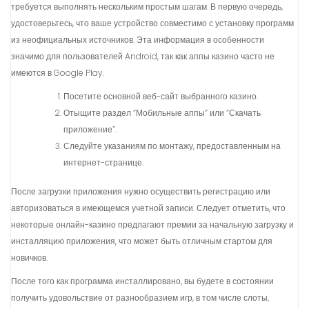
требуется выполнять нескольким простым шагам. В первую очередь,
удостоверьтесь, что ваше устройство совместимо с установку программ
из неофициальных источников. Эта информация в особенности
значимо для пользователей Android, так как аппы казино часто не
имеются в Google Play.
Посетите основной веб-сайт выбранного казино.
Отыщите раздел “Мобильные аппы” или “Скачать
приложение”.
Следуйте указаниям по монтажу, предоставленным на
интернет-странице.
После загрузки приложения нужно осуществить регистрацию или
авторизоваться в имеющемся учетной записи. Следует отметить, что
некоторые онлайн-казино предлагают премии за начальную загрузку и
инсталляцию приложения, что может быть отличным стартом для
новичков.
После того как программа инсталлировано, вы будете в состоянии
получить удовольствие от разнообразием игр, в том числе слоты,