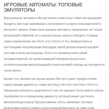
ИГРОВЫЕ АВТОМАТЫ: ТОПОВЫЕ
ЭМУЛЯТОРЫ
Виртуальные автоматы Мотор казино, известные также как однорукие
бандиты, всё ещё завоевывать популярность в кругу пользователей в
интернет-казино. Известные игровые автоматы предлагают не только
волнующий геймплей, но и значительные шансы победить. Скажем,
такие развлечения, как Starburst и Book of Ra, превратились в
настоящими популярными благодаря своей увлекательной игровой
системе и богатым бонусам. Starburst примечателен своей
незамысловатой, но захватывающей игровым процессом с
ослепительными визуализацией и перспективой победы до пятидесяти
тысяч монет.
Кроме того, множество игроки казино Мотор отдают предпочтение
нарастающие джекпоты, такие как Mega Moolah или Major Millions.
Указанные аппараты выделяются тем, что процент бета любого игрока
прибавляется к совокупному джекпоту, который может достигать
миллионов долларов. Прогрессивные слоты завлекают интерес
вследствие шанса сорвать колоссальный куш всего за один спин.