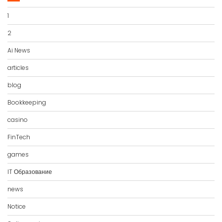
1
2
Ai News
articles
blog
Bookkeeping
casino
FinTech
games
IT Образование
news
Notice