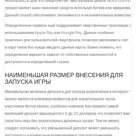
безопасность. Для, кто предпочитает виртуальные деньги, Motor casino
предоставляет шанс внесения средств используя битков или эфириума.
Данный способ обеспечивает анонимность и незначительные комиссии.
Определенные сервисы ещё поддерживают смартфонные транзакции с
использованием Apple Pay или Google Pay. Данное особенно
практично для пользователей смартфонов, позволяя увеличивать счет
в пару тапов без нужды вводить данные карты. Важно помнить, что
определение варианта зависит от собственных наклонностей и
доступности в определённой стране.
НАИМЕНЬШАЯ РАЗМЕР ВНЕСЕНИЯ ДЛЯ
ЗАПУСКА ИГРЫ
Минимальная величина депозита для запуска развлечения в интернет-
казино является ключевым моментом для значительного числа
участников Мотор казино, особенно новичков. Как правило самый
маленький депозит варьируется с 5 до 20 долларов, что позволяет вам
запустить игру без значительных денежных затрат. Тем не менее,
следует осознавать, что уменьшенный депозит может уменьшить
доступность к конкретным привилегиям и спецпредложениям.