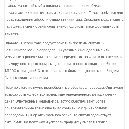
этапом. Азартный клуб запрашивает предъявления бумаг,
доказывающих идентичность и адрес проживания. Такое требуется для
предотвращения аферы и очищения капитала. Операция может занять
пару дней, в связи с этим желательно подготовить все формальности
заранее.
Вдобавок к этому, того, следует заметить пределы снятия. В
большинстве казино определены суточные, еженедельные или
месячные ограничения на размеры средств, которые можно вывести. К
примеру, некоторые ресурсы дают возможность выводить не более
$5000 в семь дней. Это означает, что большие джекпоты необходимо
будет выводить порциями.
Помимо этого не нужно пренебрегать о сборах за переводы. Они имеют
возможность колебаться вследствие определённого метода снятия
денег. Электронные кошельки зачастую обеспечивают более
привлекательные возможности по сравнению с финансовыми
переводами. Выбор оптимального варианта снятия содействует
сэкономить на платежах и ускорять процедуру выплаты приза.