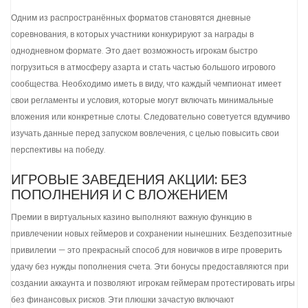
Одним из распространённых форматов становятся дневные
соревнования, в которых участники конкурируют за награды в
однодневном формате. Это дает возможность игрокам быстро
погрузиться в атмосферу азарта и стать частью большого игрового
сообщества. Необходимо иметь в виду, что каждый чемпионат имеет
свои регламенты и условия, которые могут включать минимальные
вложения или конкретные слоты. Следовательно советуется вдумчиво
изучать данные перед запуском вовлечения, с целью повысить свои
перспективы на победу.
ИГРОВЫЕ ЗАВЕДЕНИЯ АКЦИИ: БЕЗ
ПОПОЛНЕНИЯ И С ВЛОЖЕНИЕМ
Премии в виртуальных казино выполняют важную функцию в
привлечении новых геймеров и сохранении нынешних. Бездепозитные
привилегии — это прекрасный способ для новичков в игре проверить
удачу без нужды пополнения счета. Эти бонусы предоставляются при
создании аккаунта и позволяют игрокам геймерам протестировать игры
без финансовых рисков. Эти плюшки зачастую включают