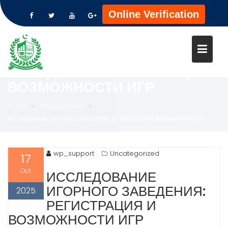
Online Verification
Skip
to
ИССЛЕДОВАНИЕ ИГОРНОГО
content
ЗАВЕДЕНИЯ: РЕГИСТРАЦИЯ И
ВОЗМОЖНОСТИ ИГР
Home
Uncategorized
Исследование игорного заведения: регистрация и возможности игр
wp_support
Uncategorized
17
Oct
ИССЛЕДОВАНИЕ
ИГОРНОГО ЗАВЕДЕНИЯ:
2025
РЕГИСТРАЦИЯ И
ВОЗМОЖНОСТИ ИГР