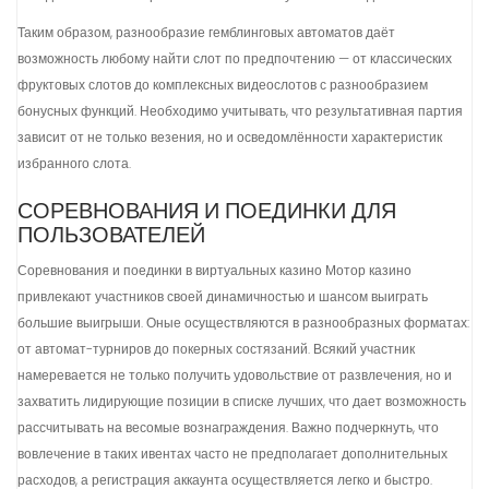
Таким образом, разнообразие гемблинговых автоматов даёт
возможность любому найти слот по предпочтению — от классических
фруктовых слотов до комплексных видеослотов с разнообразием
бонусных функций. Необходимо учитывать, что результативная партия
зависит от не только везения, но и осведомлённости характеристик
избранного слота.
СОРЕВНОВАНИЯ И ПОЕДИНКИ ДЛЯ
ПОЛЬЗОВАТЕЛЕЙ
Соревнования и поединки в виртуальных казино Мотор казино
привлекают участников своей динамичностью и шансом выиграть
большие выигрыши. Оные осуществляются в разнообразных форматах:
от автомат-турниров до покерных состязаний. Всякий участник
намеревается не только получить удовольствие от развлечения, но и
захватить лидирующие позиции в списке лучших, что дает возможность
рассчитывать на весомые вознаграждения. Важно подчеркнуть, что
вовлечение в таких ивентах часто не предполагает дополнительных
расходов, а регистрация аккаунта осуществляется легко и быстро.