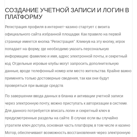
СОЗДАНИЕ УЧЕТНОЙ ЗАПИСИ И ЛОГИН В
ПЛАТФОРМУ
Регистрация профиля в интернет-казино стартует с визита
официального сайта избранной площадки. Как правило на первой
странице имеется кнопка “Регистрация”. Кликнув на эту кнопку, игрок
попадает на форму, где необходимо указать персональную
информацию: фамилию и имя, адрес электронной почты, и секретный
код. Отдельные игровые клубы могут запросить дополнительную
данные, вроде телефонный номер или место жительства. Крайне важно
применять только достоверные сведения, так как они будут
проверяться при выводе средств.
По завершении ввода данных в бланка и активации учетной записи
через электронную почту, можно приступать к авторизации в системе.
Для данного потребуется вписать логин и секретный ключ в
предусмотренные разделы на сайте. В случае если вы случайно
утратили ключ доступа, основная часть платформ, в том числе и казино
Мотор, обеспечивают возможность восстановления через электронную