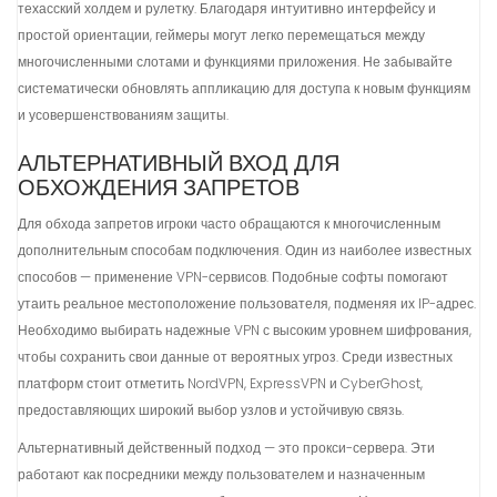
техасский холдем и рулетку. Благодаря интуитивно интерфейсу и
простой ориентации, геймеры могут легко перемещаться между
многочисленными слотами и функциями приложения. Не забывайте
систематически обновлять аппликацию для доступа к новым функциям
и усовершенствованиям защиты.
АЛЬТЕРНАТИВНЫЙ ВХОД ДЛЯ
ОБХОЖДЕНИЯ ЗАПРЕТОВ
Для обхода запретов игроки часто обращаются к многочисленным
дополнительным способам подключения. Один из наиболее известных
способов — применение VPN-сервисов. Подобные софты помогают
утаить реальное местоположение пользователя, подменяя их IP-адрес.
Необходимо выбирать надежные VPN с высоким уровнем шифрования,
чтобы сохранить свои данные от вероятных угроз. Среди известных
платформ стоит отметить NordVPN, ExpressVPN и CyberGhost,
предоставляющих широкий выбор узлов и устойчивую связь.
Альтернативный действенный подход — это прокси-сервера. Эти
работают как посредники между пользователем и назначенным