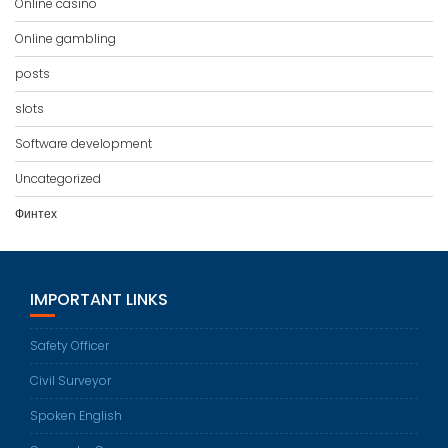
Online casino
Online gambling
posts
slots
Software development
Uncategorized
Финтех
IMPORTANT LINKS
Safety Officer
Civil Surveyor
Spoken English