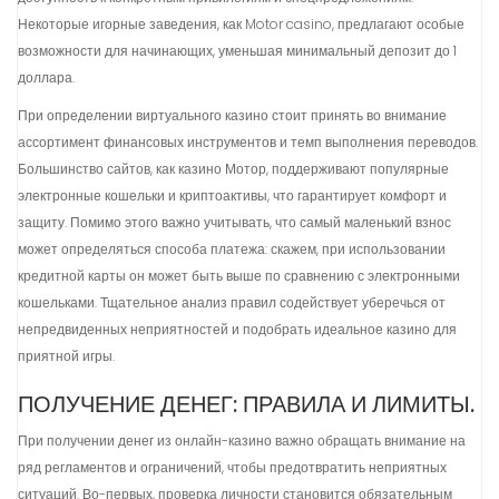
Некоторые игорные заведения, как Motor casino, предлагают особые
возможности для начинающих, уменьшая минимальный депозит до 1
доллара.
При определении виртуального казино стоит принять во внимание
ассортимент финансовых инструментов и темп выполнения переводов.
Большинство сайтов, как казино Мотор, поддерживают популярные
электронные кошельки и криптоактивы, что гарантирует комфорт и
защиту. Помимо этого важно учитывать, что самый маленький взнос
может определяться способа платежа: скажем, при использовании
кредитной карты он может быть выше по сравнению с электронными
кошельками. Тщательное анализ правил содействует уберечься от
непредвиденных неприятностей и подобрать идеальное казино для
приятной игры.
ПОЛУЧЕНИЕ ДЕНЕГ: ПРАВИЛА И ЛИМИТЫ.
При получении денег из онлайн-казино важно обращать внимание на
ряд регламентов и ограничений, чтобы предотвратить неприятных
ситуаций. Во-первых, проверка личности становится обязательным